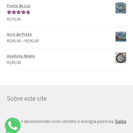
Ponte de Luz
R$
70,00
Avaliação
5.00
de 5
Arco de Prata
R$
90,00
–
R$
95,00
Anahata Negra
R$
45,00
Sobre este site
Criado e desenvolvido com carinho e energia positiva.
Saiba
mais
.