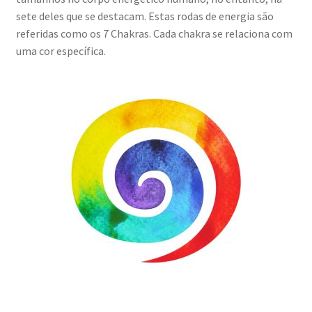
i
Chakras e seus significados
sete deles que se destacam.
Estas rodas de energia são
r
referidas como os 7 Chakras.
Cada chakra se relaciona com
m
uma cor específica.
Pedras Chakras, Cristais e Pedras Preciosas
e
n
Nossas Pulseiras e as Pedras dos Chakras
u
d
Carrinho
e
s
c
Minha conta
e
E
n
Atendimento
x
d
p
e
Whatsapp
a
n
n
t
d
e
i