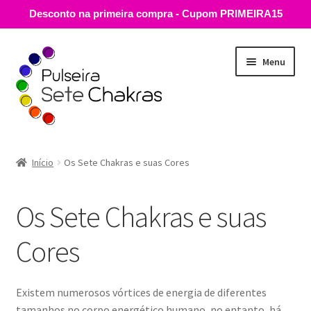
Desconto na primeira compra - Cupom PRIMEIRA15
Pular
Pular
Menu
para
para
navegação
o
conteúdo
Guia de Medidas
Início
Os Sete Chakras e suas Cores
Loja
Os Sete Chakras e suas
E
Descubra
x
Cores
p
Pulseira Sete Chakras
a
n
Os Sete Chakras e suas Cores
Existem numerosos vórtices de energia de diferentes
d
tamanhos no corpo energético humano, no entanto, há