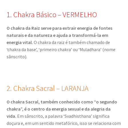
r
m
1. Chakra Básico – VERMELHO
e
n
O chakra da Raiz serve para extrair energia de fontes
u
naturais e da natureza e ajuda a transformá-la em
d
energia vital.
O chakra da raiz é também chamado de
e
‘chakra da base’, ‘primeiro chakra’ ou ‘Muladhara’ (nome
s
sânscrito).
c
e
n
d
2. Chakra Sacral – LARANJA
e
n
O chakra Sacral, também conhecido como “o segundo
t
chakra”, é o centro da energia sexual e da alegria da
e
vida.
Em sânscrito, a palavra ‘Svadhisthana’ significa
doçura e, em um sentido metafórico, isso se relaciona com