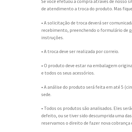
Se você efetuou a compra através de nosso sit
de atendimento a troca do produto. Mas fique
• A solicitação de troca deverá ser comunicad
recebimento, preenchendo o formulário de
p
instruções.
• A troca deve ser realizada por correio.
• O produto deve estar na embalagem origin
e todos os seus acessórios.
• A análise do produto será feita em até 5 (c
sede.
• Todos os produtos são analisados. Eles ser
defeito, ou se tiver sido descumprida uma da
reservamos o direito de fazer nova cobrança d