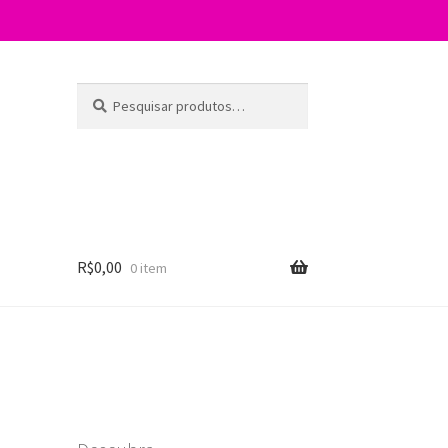
Pesquisar
P
por:
e
s
q
u
i
s
a
R$
0,00
0 item
r