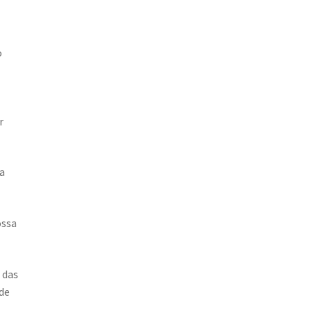
o
r
a
ossa
 das
 de