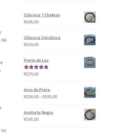
Clássica 7 Chakras
R$
45,00
e
Clássica Vulcânica
o da
R$
30,00
Ponte de Luz
de
a
R$
70,00
Avaliação
5.00
de 5
Arco de Prata
R$
90,00
–
R$
95,00
r
Anahata Negra
R$
45,00
 os