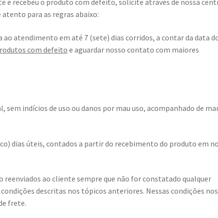
e e recebeu o produto com defeito, solicite através de nossa cent
 atento para as regras abaixo:
a ao atendimento em até 7 (sete) dias corridos, a contar da data d
rodutos com defeito
e aguardar nosso contato com maiores
al, sem indícios de uso ou danos por mau uso, acompanhado de ma
inco) dias úteis, contados a partir do recebimento do produto em n
ão reenviados ao cliente sempre que não for constatado qualquer
s condições descritas nos tópicos anteriores. Nessas condições no
e frete.