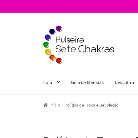
Pular
Pular
para
para
navegação
o
conteúdo
Loja
Guia de Medidas
Descubra
Início
Política de Troca e Devolução