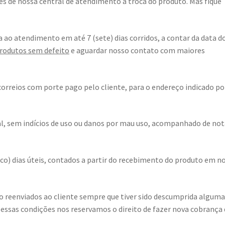
és de nossa central de atendimento a troca do produto. Mas fique
a ao atendimento em até 7 (sete) dias corridos, a contar da data d
rodutos sem defeito
e aguardar nosso contato com maiores
 correios com porte pago pelo cliente, para o endereço indicado po
l, sem indícios de uso ou danos por mau uso, acompanhado de not
inco) dias úteis, contados a partir do recebimento do produto em n
ão reenviados ao cliente sempre que tiver sido descumprida alguma
Nessas condições nos reservamos o direito de fazer nova cobrança