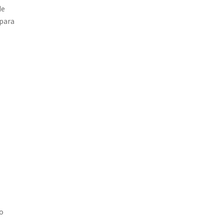
de
para
ro