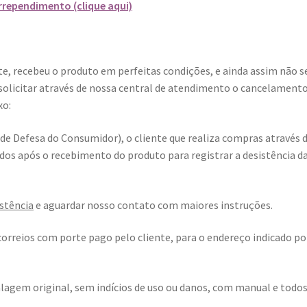
rrependimento (clique aqui)
te, recebeu o produto em perfeitas condições, e ainda assim não s
 solicitar através de nossa central de atendimento o cancelament
xo:
e Defesa do Consumidor), o cliente que realiza compras através 
rridos após o recebimento do produto para registrar a desistência d
stência
e aguardar nosso contato com maiores instruções.
 correios com porte pago pelo cliente, para o endereço indicado po
agem original, sem indícios de uso ou danos, com manual e todos