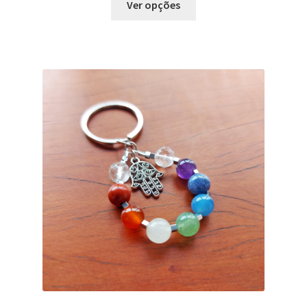
Ver opções
d
produto
e
tem
n
várias
t
variantes.
e
As
opções
podem
ser
escolhidas
na
página
do
produto