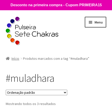
Desconto na primeira compra - Cupom PRIMEIRA15
Pular
Pular
Menu
para
para
navegação
o
conteúdo
Guia de Medidas
Início
Produtos marcados com a tag “#muladhara”
Loja
#muladhara
E
Descubra
x
p
Carrinho
a
n
Mostrando todos os 3 resultados
Minha conta
d