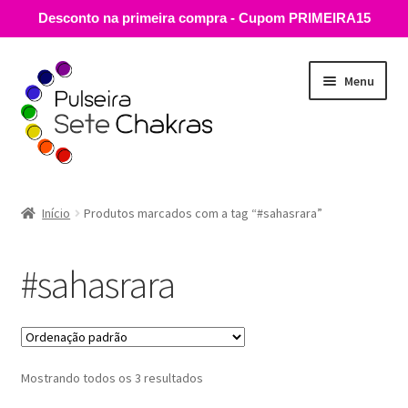
Desconto na primeira compra - Cupom PRIMEIRA15
Pular
Pular
Menu
para
para
navegação
o
conteúdo
Guia de Medidas
Início
Produtos marcados com a tag “#sahasrara”
Loja
#sahasrara
E
Descubra
x
p
Carrinho
a
n
Mostrando todos os 3 resultados
Minha conta
d