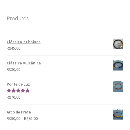
mín
máx
Produtos
Clássica 7 Chakras
R$
45,00
Clássica Vulcânica
R$
30,00
Ponte de Luz
R$
70,00
Avaliação
5.00
de 5
Arco de Prata
R$
90,00
–
R$
95,00