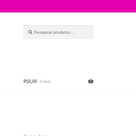
Pesquisar
P
por:
e
s
q
u
i
s
a
R$
0,00
0 item
r