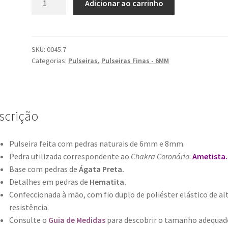
Adicionar ao carrinho
Sahasrara
quantidade
SKU:
0045.7
Categorias:
Pulseiras
,
Pulseiras Finas - 6MM
scrição
Pulseira feita com pedras naturais de 6mm e 8mm.
Pedra utilizada correspondente ao
Chakra
Coronário
:
Ametista.
Base com pedras de
Ágata Preta.
Detalhes em pedras de
Hematita.
Confeccionada à mão, com fio duplo de poliéster elástico de al
resistência.
Consulte o
Guia de Medidas
para descobrir o tamanho adequad