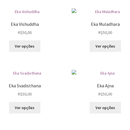
Eka Vishuddha
Eka Muladhara
R$
50,00
R$
50,00
Este
Este
Ver opções
Ver opções
produto
prod
tem
tem
várias
vária
variantes.
varia
As
As
opções
opçõ
Eka Svadisthana
Eka Ajna
podem
pod
R$
50,00
R$
50,00
ser
ser
escolhidas
esco
Este
Este
na
na
Ver opções
Ver opções
produto
prod
página
pági
tem
tem
do
do
várias
vária
produto
prod