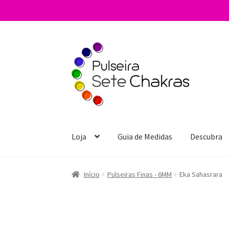
Pular
Pular
para
para
navegação
o
conteúdo
Loja
Guia de Medidas
Descubra
Início
Pulseiras Finas - 6MM
Eka Sahasrara