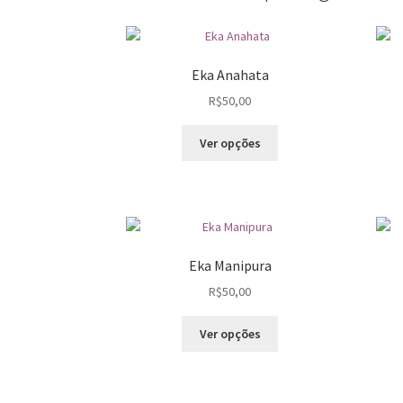
Eka Anahata
R$
50,00
Este
Ver opções
produto
tem
várias
variantes.
As
opções
Eka Manipura
podem
R$
50,00
ser
escolhidas
Este
na
Ver opções
produto
página
tem
do
várias
produto