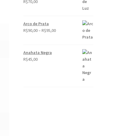
R$
70,00
Avaliação
5.00
de 5
Arco de Prata
R$
90,00
–
R$
95,00
Anahata Negra
R$
45,00