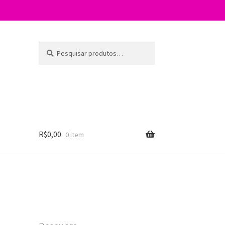
Pesquisar
P
por:
e
s
q
u
i
s
a
R$
0,00
0 item
r