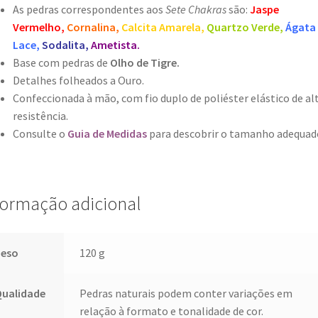
As pedras correspondentes aos
Sete Chakras
são:
Jaspe
Vermelho,
Cornalina,
Calcita Amarela,
Quartzo Verde,
Ágata 
Lace,
Sodalita,
Ametista.
Base com pedras de
Olho de Tigre.
Detalhes folheados a Ouro.
Confeccionada à mão, com fio duplo de poliéster elástico de al
resistência.
Consulte o
Guia de Medidas
para descobrir o tamanho adequad
formação adicional
Peso
120 g
Qualidade
Pedras naturais podem conter variações em
relação à formato e tonalidade de cor.