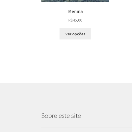
Menina
R$
45,00
Este
Ver opções
produto
tem
várias
variantes.
As
opções
podem
ser
escolhidas
na
página
do
Sobre este site
produto