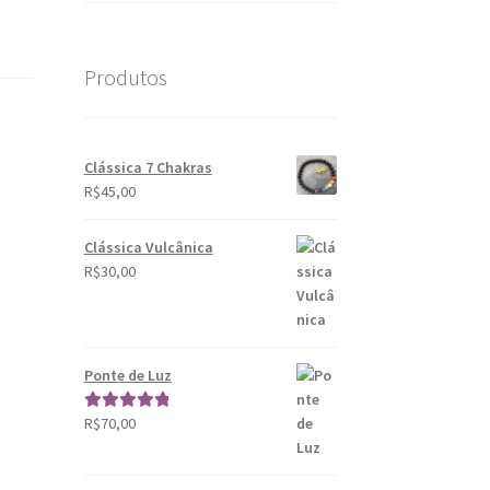
Produtos
Clássica 7 Chakras
R$
45,00
Clássica Vulcânica
R$
30,00
Ponte de Luz
R$
70,00
Avaliação
5.00
de 5