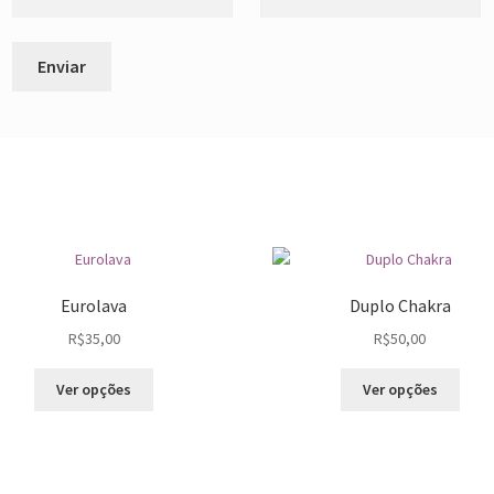
Eurolava
Duplo Chakra
R$
35,00
R$
50,00
Este
Este
Ver opções
Ver opções
produto
prod
tem
tem
várias
vária
variantes.
varia