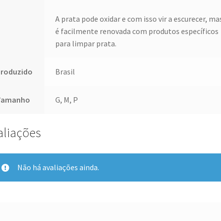
A prata pode oxidar e com isso vir a escurecer, ma
é facilmente renovada com produtos específicos
para limpar prata.
Produzido
Brasil
Tamanho
G, M, P
aliações
Não há avaliações ainda.